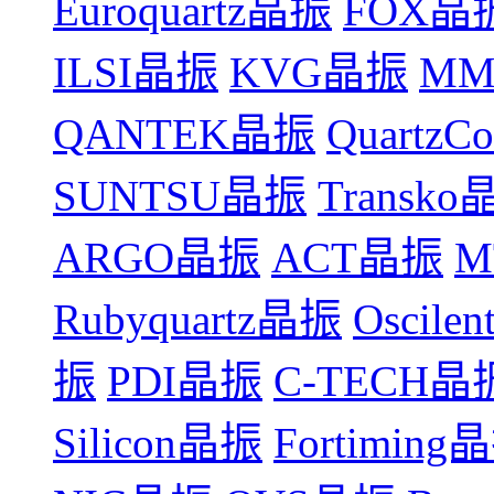
Euroquartz晶振
FOX晶
ILSI晶振
KVG晶振
MM
QANTEK晶振
Quartz
SUNTSU晶振
Transk
ARGO晶振
ACT晶振
M
Rubyquartz晶振
Oscile
振
PDI晶振
C-TECH晶
Silicon晶振
Fortiming