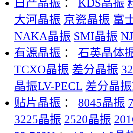
日产晶振
：
KDS晶振
大河晶振
京瓷晶振
富
NAKA晶振
SMI晶振
N
有源晶振
：
石英晶体
TCXO晶振
差分晶振
3
晶振LV-PECL
差分晶振L
贴片晶振
：
8045晶振
3225晶振
2520晶振
20