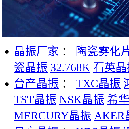
晶振厂家
：
陶瓷雾化
瓷晶振
32.768K
石英晶
台产晶振
：
TXC晶振
TST晶振
NSK晶振
希
MERCURY晶振
AKE