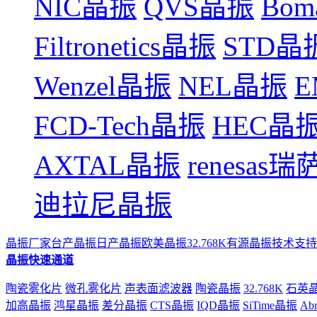
NIC晶振
QVS晶振
Bom
Filtronetics晶振
STD晶
Wenzel晶振
NEL晶振
FCD-Tech晶振
HEC晶
AXTAL晶振
renesas
迪拉尼晶振
晶振厂家
台产晶振
日产晶振
欧美晶振
32.768K
有源晶振
技术支持
晶振快速通道
陶瓷雾化片
微孔雾化片
声表面滤波器
陶瓷晶振
32.768K
石英
加高晶振
鸿星晶振
差分晶振
CTS晶振
IQD晶振
SiTime晶振
Ab