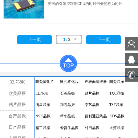
要求的引擎控制用CPU的时钟部分简称为时钟
晶体谐振器,在极端严酷的环境条件下也能发挥
稳定的起振特性,产品本身具有耐热,耐振,耐撞
击等优良的耐环境特性,满足无铅焊接的回流温
度曲线要求,符合ROHS标准.
1
/
2
上一页
下一页
32.768K
陶瓷雾化片
微孔雾化片
声表面滤波器
陶瓷晶振
欧美晶振
32.768K
石英晶振
贴片晶振
TXC晶振
贴片晶振
鸿星晶振
加高晶振
泰艺晶振
TST晶振
台产晶振
NSK晶振
希华晶振
百利通亚陶晶
KDS晶振
振
日产晶振
精工晶振
爱普生晶振
村田晶振
大河晶振