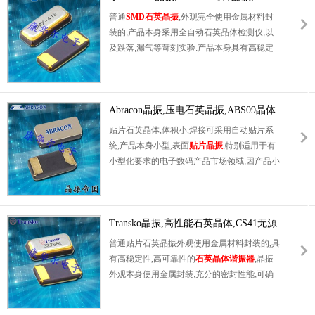
晶振，
石英晶体，SMD晶振，手表晶体，无源
415晶体
普通
SMD石英晶振
,外观完全使用金属材料封
晶振，4115mm晶振，石英晶体谐振器。具有
装的,产品本身采用全自动石英晶体检测仪,以
超小型，轻薄型，高性能，高品质，耐热及耐
及跌落,漏气等苛刻实验.产品本身具有高稳定
环境特点。被广泛应用于：无线应用晶振、移
性,高可靠性的石英晶体谐振器,焊接方面支持
动通信晶振，无线局域网，钟表电子晶振，
电
表面贴装,外观采用金属封装,具有充分的密封
脑主板晶振，
智能家居晶振
，数字显示晶振，
性能,晶振本身能确保其高可靠性,采用编带包
智能手机设备，电话机等应用。
装,可对应产品应用到自动贴片机告诉安装,满
Abracon晶振,压电石英晶振,ABS09晶体
足无铅焊接的高温回流温度曲线要求.
贴片石英晶体,体积小,焊接可采用自动贴片系
统,产品本身小型,表面
贴片晶振
,特别适用于有
小型化要求的电子数码产品市场领域,因产品小
型,薄型优势,耐环境特性,包括耐高温,耐冲击性
等,在移动通信领域得到了广泛的应用,晶振产
品本身可发挥优良的电气特性,满足无铅焊接的
高温回流温度曲线要求.
Transko晶振,高性能石英晶体,CS41无源
晶振
普通贴片石英晶振外观使用金属材料封装的,具
有高稳定性,高可靠性的
石英晶体谐振器
,晶振
外观本身使用金属封装,充分的密封性能,可确
保其高可靠性,采用编带包装,外包装采用朔胶
盘,可在自动贴片机上对应自动贴装等优势.