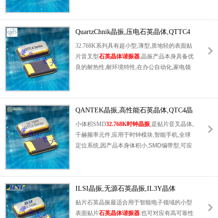
等,在移动通信领域得到了广泛的应用,晶振产
品本身可发挥优良的电气特性,满足无铅焊接的
高温回流温度曲线要求.
QuartzChnik晶振,压电石英晶体,QTTC4
晶振
32.768K系列具有超小型,薄型,质地轻的表面贴
片音叉型
石英晶体谐振器
,晶振产品本身具备优
良的耐热性,耐环境特性,在办公自动化,家电领
域,移动通信领域可发挥优良的电气特性,符合
无铅标准,满足无铅焊接的回流温度曲线要求,
金属外壳的石英晶振使得产品在封装时能发挥
比陶瓷晶振外壳更好的耐冲击性能.
QANTEK晶振,高性能石英晶体,QTC4晶
振
小体积SMD
32.768K时钟晶振
,是贴片音叉晶体,
千赫频率元件,应用于时钟模块,智能手机,全球
定位系统,因产品本身体积小,SMD编带型,可应
用于高性能自动贴片焊接,被广泛应用到各种小
巧的便携式消费电子数码时间产品,环保性能符
合ROHS/无铅标准.
ILSI晶振,无源石英晶振,IL3Y晶体
贴片石英晶振最适合用于智能电子领域的小型
表面贴片
石英晶体谐振器
.也可对应有高可靠性