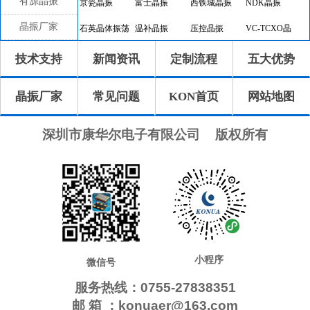
有源晶振
京瓷晶振
富士晶振
西铁城晶振
NDK晶振
晶振厂家
石英晶体振荡
温补晶振
压控晶振
VC-TCXO晶
器
振
差分晶振
32.768K有源
恒温晶振
8045晶振
技术支持
新闻资讯
定制流程
五大优势
晶振
7050晶振
6035晶振
5032晶振
3225晶振
晶振厂家
常见问题
KON首页
网站地图
2520晶振
10.4x4.0晶振
8.0x3.8晶振
7.1x3.3晶振
7.0x1.5晶振
5.0x1.8晶振
4.1x1.5晶振
3.2x1.5晶振
深圳市康华尔电子有限公司
版权所有
2.0x1.2晶振
1.6x1.0晶振
CTS晶振
微晶晶振
瑞康晶振
康纳温菲尔德
高利奇晶振
Jauch晶振
AbraconCrystal
维管晶振
ECScrystal晶
日蚀晶振
振
拉隆晶振
格林雷晶振
SiTimeCrystal
IDTcrystal晶振
小程序
Pletronics晶振
Statek晶振
MERCURY晶
AEK晶振
微信号
振
服务热线：0755-27838351
AEL晶振
Cardinal晶振
Crystek晶振
Euroquartz晶
邮 箱 ：konuaer@163.com