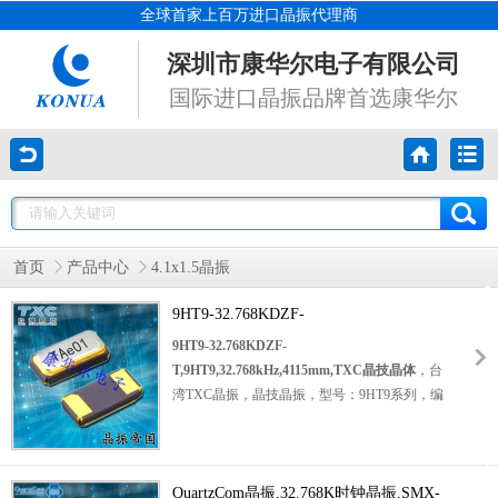
全球首家上百万进口晶振代理商
深圳市康华尔电子有限公司
国际进口晶振品牌首选康华尔
首页
产品中心
4.1x1.5晶振
9HT9-32.768KDZF-
T,9HT9,32.768kHz,4115mm,TXC晶技晶
9HT9-32.768KDZF-
体
T,9HT9,32.768kHz,4115mm,TXC晶技晶体
，台
湾
TXC晶振，晶技晶振，型号：
9HT9系列，编
码为：
9HT9-32.768KDZF-T，
负载电容：
12.5pF，精度：±20ppm，
频率为：
32.768KHz
，
工作温度范围：-40℃至+85℃，小体积晶振
尺寸：4.1x1.5mm封装，
QuartzCom晶振,32.768K时钟晶振,SMX-
音叉表晶
，两脚贴片