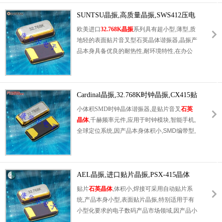
SUNTSU晶振,高质量晶振,SWS412压电
石英晶体
欧美进口
32.768K晶振
系列具有超小型,薄型,质
地轻的表面贴片音叉型石英晶体谐振器,晶振产
品本身具备优良的耐热性,耐环境特性,在办公
自动化,家电领域,移动通信领域可发挥优良的
电气特性,符合无铅标准,满足无铅焊接的回流
温度曲线要求,金属外壳的石英晶振使得产品在
封装时能发挥比陶瓷晶振外壳更好的耐冲击性
Cardinal晶振,32.768K时钟晶振,CX415贴
能.
片晶体
小体积SMD时钟晶体谐振器,是贴片音叉
石英
晶体
,千赫频率元件,应用于时钟模块,智能手机,
全球定位系统,因产品本身体积小,SMD编带型,
可应用于高性能自动贴片焊接,被广泛应用到各
种小巧的便携式消费电子数码时间产品,环保性
能符合ROHS/无铅标准.
AEL晶振,进口贴片晶振,PSX-415晶体
贴片
石英晶体
,体积小,焊接可采用自动贴片系
统,产品本身小型,表面贴片晶振,特别适用于有
小型化要求的电子数码产品市场领域,因产品小
型,薄型优势,耐环境特性,包括耐高温,耐冲击性