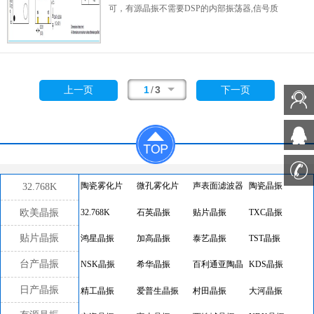
损的表面贴片型晶体谐振器使用,满足无铅焊接
可，有源晶振不需要DSP的内部振荡器,信号质
的回流温度曲线要求.
量好,比较稳定,而且连接方式相对简单(主要是
做好电源滤波,通常使用一个电容和电感构成的
PI型滤波网络,输出端用一个小阻值的电阻过滤
信号即可),不需要复杂的配置电路.有源晶振通
常的用法:一脚悬空,二脚接地,三脚接输出,四脚
1
/
3
上一页
下一页
接电压.
32.768K
陶瓷雾化片
微孔雾化片
声表面滤波器
陶瓷晶振
欧美晶振
32.768K
石英晶振
贴片晶振
TXC晶振
贴片晶振
鸿星晶振
加高晶振
泰艺晶振
TST晶振
台产晶振
NSK晶振
希华晶振
百利通亚陶晶
KDS晶振
振
日产晶振
精工晶振
爱普生晶振
村田晶振
大河晶振