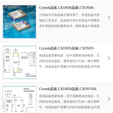
围(-40°C至+85°C)，也可在3.3V和5V模型。
一般为0V至2V或0V至3V。VCXO的调谐范围
应用程序包括低电流应用程序和源驱动锁相环
为±100ppm至±200ppm。
Crystek晶振,CXOSD6晶振,CXOSD6-
和混频器。
BC3-25.000MHZ晶振
小型贴片石英晶振主要采用了，先进的晶片的
OSC晶振
产品主要应用范围：蓝牙模块，6G
抛光工艺技术，是晶体行业中石英晶片研磨技
发射器，无线设备，仪器仪表，物联网等领
术中表面处理的最高技术，最终使晶片表面更
瑞斯克晶振,CCO-083-
域。
光洁，平行度及平面度更好，大大的降低谐振
20.000,长方型钟振,6G发射器
电阻，使精度得到了很大的提升。改变了传统
晶振.
的生产工艺，使产品在各项参数得到了很大的
改良,外观尺寸具有薄型表面贴片型石英晶体谐
Crystek晶振,CXOSD5晶振,CXOSD5-
振器,特别适用于有小型化要求的市场领域,比
BC3-25.000MHZ晶振
有源晶振需要电源，但不需要附加的电容。它
如智能手机,无线蓝牙,平板电脑等电子数码产
内部含有起振器。通常接到CPU的一根引脚即
品
可，有源晶振不需要DSP的内部振荡器,信号质
量好,比较稳定,而且连接方式相对简单(主要是
做好电源滤波,通常使用一个电容和电感构成的
PI型滤波网络,输出端用一个小阻值的电阻过滤
信号即可),不需要复杂的配置电路.有源晶振通
Crystek晶振,CXOSD4晶振,CXOSVD4-
常的用法:一脚悬空,二脚接地,三脚接输出,四脚
BC3-25.000MHZ晶振
有源晶振需要电源，但不需要附加的电容。它
接电压
内部含有起振器。通常接到CPU的一根引脚即
可，有源晶振不需要DSP的内部振荡器,信号质
量好,比较稳定,而且连接方式相对简单(主要是