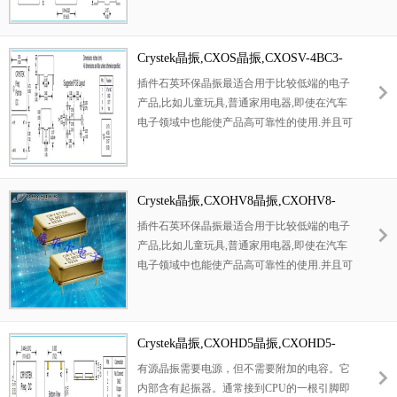
做好电源滤波,通常使用一个电容和电感构成的
PI型滤波网络,输出端用一个小阻值的电阻过滤
信号即可),不需要复杂的配置电路.有源晶振通
Crystek晶振,CXOS晶振,CXOSV-4BC3-
常的用法:一脚悬空,二脚接地,三脚接输出,四脚
25.000MHZ晶振
插件石英环保晶振最适合用于比较低端的电子
接电压
产品,比如儿童玩具,普通家用电器,即使在汽车
电子领域中也能使产品高可靠性的使用.并且可
用于安全控制装置的CPU时钟信号发生源部分,
好比时钟单片机上的石英晶振,在极端严酷的环
境条件下,晶振也能正常工作,具有稳定的起振
特性,高耐热性,耐热循环性和耐振性等的高可
Crystek晶振,CXOHV8晶振,CXOHV8-
靠性能,由于在49/S形晶体谐振器的底部装了树
BC3Y-25.000MHZ晶振
插件石英环保晶振最适合用于比较低端的电子
脂底座,就可作为产品电气特性和高可靠性无受
产品,比如儿童玩具,普通家用电器,即使在汽车
损的表面贴片型晶体谐振器使用,满足无铅焊接
电子领域中也能使产品高可靠性的使用.并且可
的回流温度曲线要求.
用于安全控制装置的CPU时钟信号发生源部分,
好比时钟单片机上的石英晶振,在极端严酷的环
境条件下,晶振也能正常工作,具有稳定的起振
特性,高耐热性,耐热循环性和耐振性等的高可
Crystek晶振,CXOHD5晶振,CXOHD5-
靠性能,由于在49/S形晶体谐振器的底部装了树
BC3-25.000MHZ晶振
有源晶振需要电源，但不需要附加的电容。它
脂底座,就可作为产品电气特性和高可靠性无受
内部含有起振器。通常接到CPU的一根引脚即