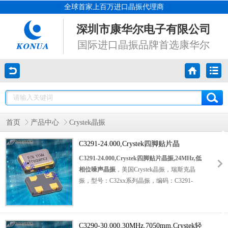
全球首家上百万进口晶振代理商
深圳市康华尔电子有限公司
国际进口晶振品牌首选康华尔
首页
产品中心
Crystek晶振
C3291-24.000,Crystek四脚贴片晶
振,24MHz,低相位噪声晶振
C3291-24.000,Crystek四脚贴片晶振,24MHz,低
相位噪声晶振
，美国Crystek晶振，瑞斯克晶
振，型号：C32xx系列晶振，编码：C3291-
24.000，频率：24.000MHz，频率稳定性：
±25ppm，工作温度范围：0℃至+70℃，工作电
压为：5.0V，小体积晶振尺寸：7.0x5.0mm，
四脚贴片晶振，
C3290-30.000,30MHz,7050mm,Crystek轻
有源晶振
，石英晶振，石英晶