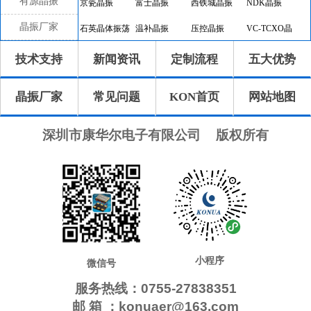
有源晶振
京瓷晶振
富士晶振
西铁城晶振
NDK晶振
晶振厂家
石英晶体振荡
温补晶振
压控晶振
VC-TCXO晶
器
振
差分晶振
32.768K有源
恒温晶振
8045晶振
技术支持
新闻资讯
定制流程
五大优势
晶振
7050晶振
6035晶振
5032晶振
3225晶振
晶振厂家
常见问题
KON首页
网站地图
2520晶振
10.4x4.0晶振
8.0x3.8晶振
7.1x3.3晶振
7.0x1.5晶振
5.0x1.8晶振
4.1x1.5晶振
3.2x1.5晶振
深圳市康华尔电子有限公司
版权所有
2.0x1.2晶振
1.6x1.0晶振
CTS晶振
微晶晶振
瑞康晶振
康纳温菲尔德
高利奇晶振
Jauch晶振
AbraconCrystal
维管晶振
ECScrystal晶
日蚀晶振
振
拉隆晶振
格林雷晶振
SiTimeCrystal
IDTcrystal晶振
小程序
Pletronics晶振
Statek晶振
MERCURY晶
AEK晶振
微信号
振
服务热线：0755-27838351
AEL晶振
Cardinal晶振
Crystek晶振
Euroquartz晶
邮 箱 ：konuaer@163.com