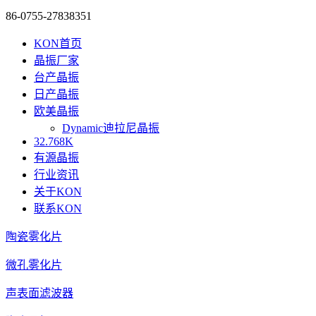
86-0755-27838351
KON首页
晶振厂家
台产晶振
日产晶振
欧美晶振
Dynamic迪拉尼晶振
32.768K
有源晶振
行业资讯
关于KON
联系KON
陶瓷雾化片
微孔雾化片
声表面滤波器