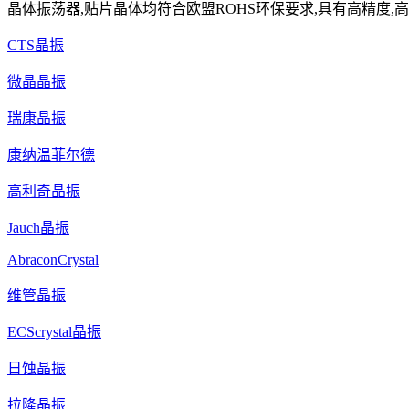
晶体振荡器,贴片晶体均符合欧盟ROHS环保要求,具有高精度,高
CTS晶振
微晶晶振
瑞康晶振
康纳温菲尔德
高利奇晶振
Jauch晶振
AbraconCrystal
维管晶振
ECScrystal晶振
日蚀晶振
拉隆晶振