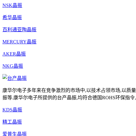
NSK晶振
希华晶振
百利通亚陶晶振
MERCURY晶振
AKER晶振
NKG晶振
康华尔电子多年来在竞争激烈的市场中,以技术占领市场,以质量
振等.康华尔电子所提供的台产晶振,均符合德国ROHS环保指令,具有高
KDS晶振
精工晶振
爱普生晶振