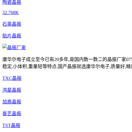
陶瓷晶振
32.768K
石英晶振
贴片晶振
康华尔电子成立至今已有20多年,是国内数一数二的晶振厂家0755-
稳定,小体积,重量轻等特点.国产晶振就选康华尔电子,质量好,精
TXC晶振
鸿星晶振
加高晶振
泰艺晶振
TST晶振