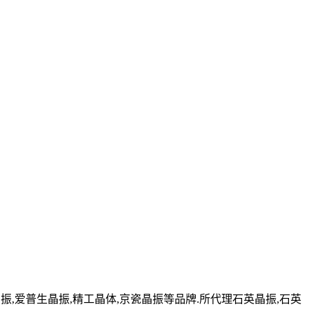
,爱普生晶振,精工晶体,京瓷晶振等品牌.所代理石英晶振,石英