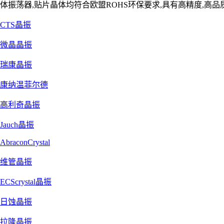
体振荡器,贴片晶体均符合欧盟ROHS环保要求,具有高精度,高品质
CTS晶振
微晶晶振
瑞康晶振
康纳温菲尔德
高利奇晶振
Jauch晶振
AbraconCrystal
维管晶振
ECScrystal晶振
日蚀晶振
拉隆晶振