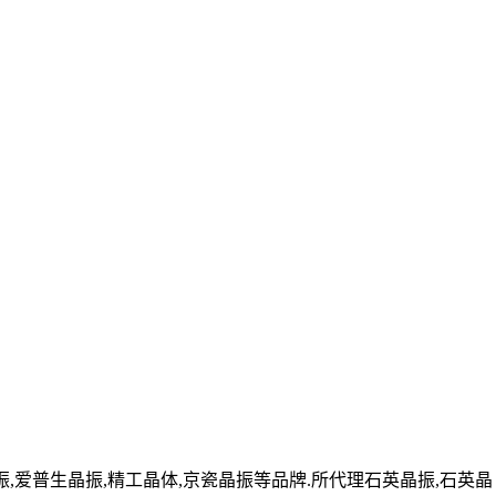
爱普生晶振,精工晶体,京瓷晶振等品牌.所代理石英晶振,石英晶