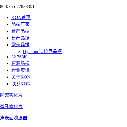
86-0755-27838351
KON首页
晶振厂家
台产晶振
日产晶振
欧美晶振
Dynamic迪拉尼晶振
32.768K
有源晶振
行业资讯
关于KON
联系KON
陶瓷雾化片
微孔雾化片
声表面滤波器