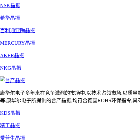
NSK晶振
希华晶振
百利通亚陶晶振
MERCURY晶振
AKER晶振
NKG晶振
康华尔电子多年来在竞争激烈的市场中,以技术占领市场,以质量赢
等.康华尔电子所提供的台产晶振,均符合德国ROHS环保指令,具有高质
KDS晶振
精工晶振
爱普生晶振