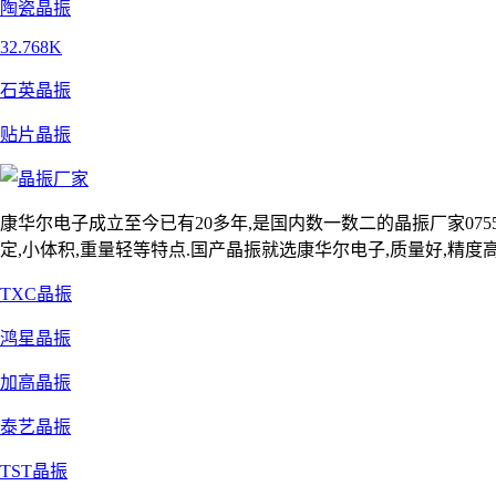
陶瓷晶振
32.768K
石英晶振
贴片晶振
康华尔电子成立至今已有20多年,是国内数一数二的晶振厂家0755-2
定,小体积,重量轻等特点.国产晶振就选康华尔电子,质量好,精度高
TXC晶振
鸿星晶振
加高晶振
泰艺晶振
TST晶振