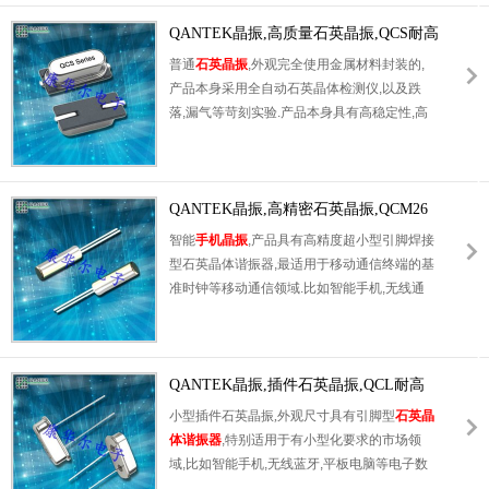
石英晶振使得产品在封装时能发挥比陶瓷晶振
外壳更好的耐冲击性能.
QANTEK晶振,高质量石英晶振,QCS耐高
温石英晶体
普通
石英晶振
,外观完全使用金属材料封装的,
产品本身采用全自动石英晶体检测仪,以及跌
落,漏气等苛刻实验.产品本身具有高稳定性,高
可靠性的石英晶体谐振器,焊接方面支持表面贴
装,外观采用金属封装,具有充分的密封性能,晶
振本身能确保其高可靠性,采用编带包装,可对
应产品应用到自动贴片机告诉安装,满足无铅焊
QANTEK晶振,高精密石英晶振,QCM26
接的高温回流温度曲线要求.
插件晶体
智能
手机晶振
,产品具有高精度超小型引脚焊接
型石英晶体谐振器,最适用于移动通信终端的基
准时钟等移动通信领域.比如智能手机,无线通
信,卫星导航,平台基站等较高端的数码产品,晶
振本身小型,轻型具备各类移动通信的基准时钟
源用频率,插件晶振具有优良的电气特性,耐环
境性能适用于移动通信领域,满足无铅焊接的高
QANTEK晶振,插件石英晶振,QCL耐高
温回流温度曲线要求.
温石英晶体
小型插件石英晶振,外观尺寸具有引脚型
石英晶
体谐振器
,特别适用于有小型化要求的市场领
域,比如智能手机,无线蓝牙,平板电脑等电子数
码产品.晶振本身超小型,重量轻,晶体具有优良