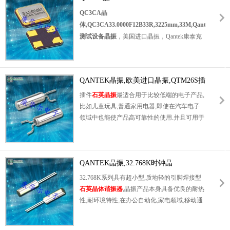
石英晶振，SMD晶振，无源晶振，无铅环保晶
体,QC3CA33.0000F12B33R,3225mm,33M,Qantek
QC3CA晶
振，工作温度范围：-40℃至+85℃。具有超小
测试设备晶振
体,QC3CA33.0000F12B33R,3225mm,33M,Qantek
型，轻薄型，高度低，紧密的公差和稳定性，
测试设备晶振
，美国进口晶振，Qantek康泰克
耐热及耐环境特点。适用于：小型薄型设备，
晶振，型号：QC3CA，编码为：
无线应用，蓝牙模块，调制解调器，通信设
QC3CA33.0000F12B33R
，频率为：
备，测试设备，PMCIA，数码电子，智能家居
33.000MHz，小体积晶振尺寸：3.2x2.5x1.1mm
等应用。
QANTEK晶振,欧美进口晶振,QTM26S插
封装，四脚贴片晶振，
3225晶振
，无源晶振，
件晶体
石英晶体谐振器，无源谐振器，无铅环保晶
插件
石英晶振
最适合用于比较低端的电子产品,
振，SMD石英晶体，工作温度范围：-40℃至
比如儿童玩具,普通家用电器,即使在汽车电子
+85℃。具有超小型，轻薄型，高精度，高性
领域中也能使产品高可靠性的使用.并且可用于
能，高质量，高品质，耐热及耐环境等特点。
安全控制装置的CPU时钟信号发生源部分,好
石英晶振
，高度低，适用于薄设备紧公差和稳
比时钟单片机上的石英晶振,在极端严酷的环境
定性可用，应用于：小型薄型设备，电信，无
条件下,晶振也能正常工作,具有稳定的起振特
线网络，蓝牙模块，汽车电子，调制解调器、
性,高耐热性,耐热循环性和耐振性等的高可靠
QANTEK晶振,32.768K时钟晶
平板电脑，通信设备，测试设备，高密度应
性能,由于在49/S形晶体谐振器的底部装了树脂
振,QTM26T无源环保晶体
32.768K系列具有超小型,质地轻的引脚焊接型
用。
底座,就可作为产品电气特性和高可靠性无受损
石英晶体谐振器
,晶振产品本身具备优良的耐热
的表面贴片型晶体谐振器使用,满足无铅焊接的
性,耐环境特性,在办公自动化,家电领域,移动通
回流温度曲线要求.
信领域可发挥优良的电气特性,符合无铅标准,
满足无铅焊接的回流温度曲线要求,金属外壳的