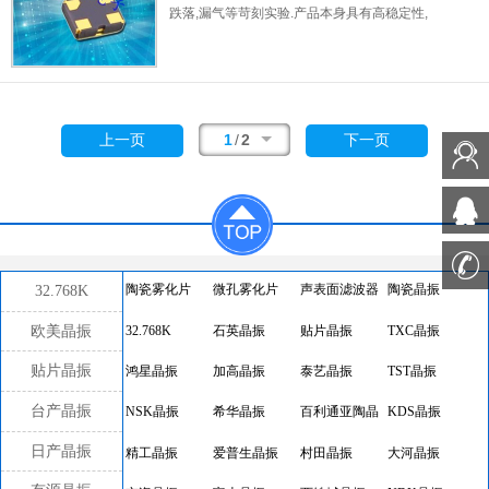
跌落,漏气等苛刻实验.产品本身具有高稳定性,
高可靠性的石英晶体振荡器,焊接方面支持表面
贴装,外观采用金属封装,具有充分的密封性能,
晶振本身能确保其高可靠性,采用编带包装,可
对应产品应用到自动贴片机告诉安装,满足无铅
焊接的高温回流温度曲线要求.
1
/
2
上一页
下一页
32.768K
陶瓷雾化片
微孔雾化片
声表面滤波器
陶瓷晶振
欧美晶振
32.768K
石英晶振
贴片晶振
TXC晶振
贴片晶振
鸿星晶振
加高晶振
泰艺晶振
TST晶振
台产晶振
NSK晶振
希华晶振
百利通亚陶晶
KDS晶振
振
日产晶振
精工晶振
爱普生晶振
村田晶振
大河晶振