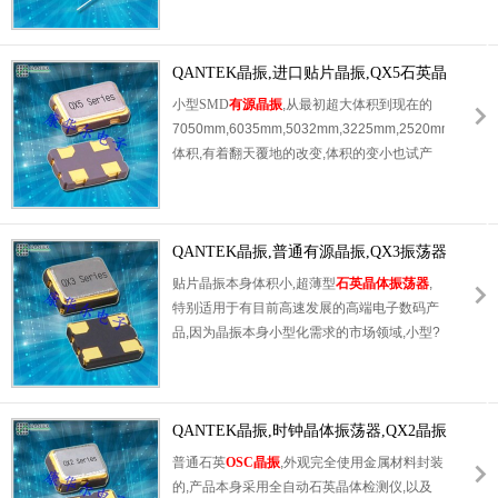
的耐环境特性,如耐热性,耐冲击性,在办公自动
化,家电相关电器领域及
Bluetooth,WirelessLAN等短距离无线通信领
QANTEK晶振,进口贴片晶振,QX5石英晶
域可发挥优良的电气特性,满足无铅焊接的回流
体振荡器
小型SMD
有源晶振
,从最初超大体积到现在的
温度曲线要求.
7050mm,6035mm,5032mm,3225mm,2520mm
体积,有着翻天覆地的改变,体积的变小也试产
品带来了更高的稳定性能,接缝密封石英晶体振
荡器,精度高,覆盖频率范围宽的特点,SMD高速
自动安装和高温回流焊设计,Optionable待机输
出三态输出功能,电源电压范围:1.8V?5V,高稳
QANTEK晶振,普通有源晶振,QX3振荡器
定性,低抖动,低功耗,主要应用领域:无线通讯,高
贴片晶振本身体积小,超薄型
石英晶体振荡器
,
端智能手机,平板笔记本WLAN,蓝牙,数码相
特别适用于有目前高速发展的高端电子数码产
机,DSL和其他IT产品的晶振应用,三态功能,PC
品,因为晶振本身小型化需求的市场领域,小型?
和LCDM等高端数码领域,符合RoHS/无铅.
薄型是对应陶瓷谐振器(偏差大)和普通的石英
晶体谐振器(偏差小)的中间领域的一种性价比
较出色的产品.产品广泛用于笔记本电脑,无线
电话,卫星导航HDD,SSD,USB,Blu-ray等用途,
QANTEK晶振,时钟晶体振荡器,QX2晶振
符合无铅焊接的高温回流焊曲线特性.
普通石英
OSC晶振
,外观完全使用金属材料封装
的,产品本身采用全自动石英晶体检测仪,以及