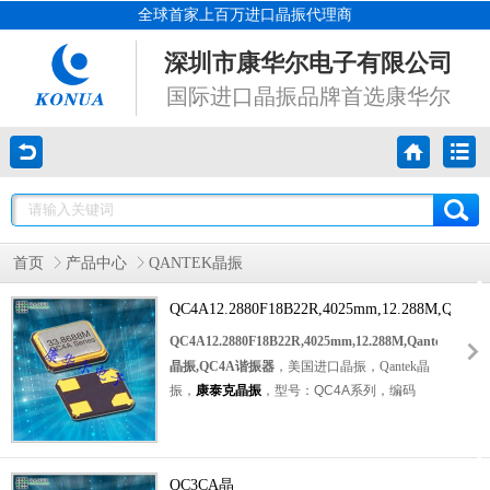
全球首家上百万进口晶振代理商
深圳市康华尔电子有限公司
国际进口晶振品牌首选康华尔
首页
产品中心
QANTEK晶振
QC4A12.2880F18B22R,4025mm,12.288M,Qantek
晶振,QC4A谐振器
QC4A12.2880F18B22R,4025mm,12.288M,Qantek
晶振,QC4A谐振器
，美国进口晶振，Qantek晶
振，
康泰克晶振
，型号：QC4A系列，编码
为：
QC4A12.2880F18B22R
，频率为：
12.288MHz，小体积晶振尺寸：
4.0x2.5x0.8mm封装，四脚贴片晶振，陶瓷封
QC3CA晶
装和金属盖确保高可靠性，
石英晶体谐振器
，