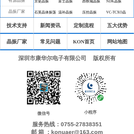
有源晶振
京瓷晶振
富士晶振
西铁城晶振
NDK晶振
晶振厂家
石英晶体振荡
温补晶振
压控晶振
VC-TCXO晶
器
振
差分晶振
32.768K有源
恒温晶振
8045晶振
技术支持
新闻资讯
定制流程
五大优势
晶振
7050晶振
6035晶振
5032晶振
3225晶振
晶振厂家
常见问题
KON首页
网站地图
2520晶振
10.4x4.0晶振
8.0x3.8晶振
7.1x3.3晶振
7.0x1.5晶振
5.0x1.8晶振
4.1x1.5晶振
3.2x1.5晶振
深圳市康华尔电子有限公司
版权所有
2.0x1.2晶振
1.6x1.0晶振
CTS晶振
微晶晶振
瑞康晶振
康纳温菲尔德
高利奇晶振
Jauch晶振
AbraconCrystal
维管晶振
ECScrystal晶
日蚀晶振
振
拉隆晶振
格林雷晶振
SiTimeCrystal
IDTcrystal晶振
小程序
Pletronics晶振
Statek晶振
MERCURY晶
AEK晶振
微信号
振
服务热线：0755-27838351
AEL晶振
Cardinal晶振
Crystek晶振
Euroquartz晶
邮 箱 ：konuaer@163.com