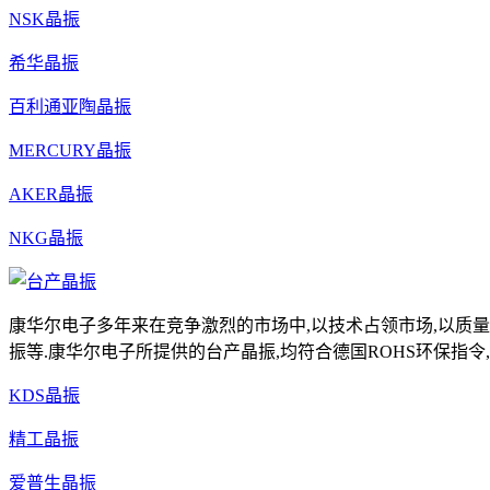
NSK晶振
希华晶振
百利通亚陶晶振
MERCURY晶振
AKER晶振
NKG晶振
康华尔电子多年来在竞争激烈的市场中,以技术占领市场,以质量
振等.康华尔电子所提供的台产晶振,均符合德国ROHS环保指令,具有高
KDS晶振
精工晶振
爱普生晶振