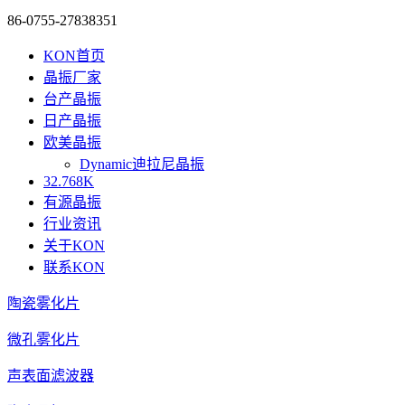
86-0755-27838351
KON首页
晶振厂家
台产晶振
日产晶振
欧美晶振
Dynamic迪拉尼晶振
32.768K
有源晶振
行业资讯
关于KON
联系KON
陶瓷雾化片
微孔雾化片
声表面滤波器