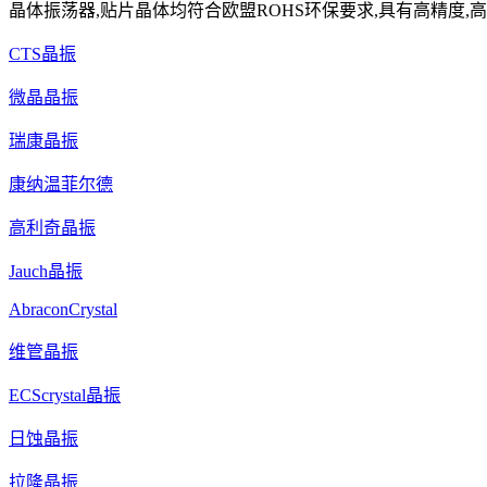
晶体振荡器,贴片晶体均符合欧盟ROHS环保要求,具有高精度,高
CTS晶振
微晶晶振
瑞康晶振
康纳温菲尔德
高利奇晶振
Jauch晶振
AbraconCrystal
维管晶振
ECScrystal晶振
日蚀晶振
拉隆晶振