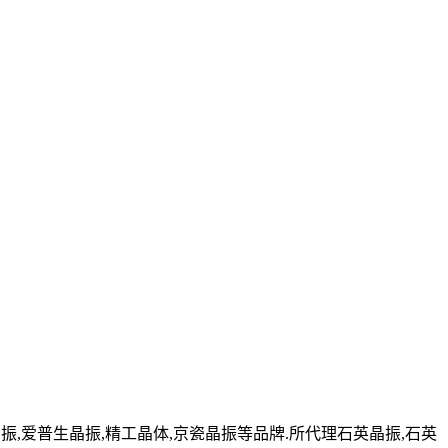
,爱普生晶振,精工晶体,京瓷晶振等品牌.所代理石英晶振,石英