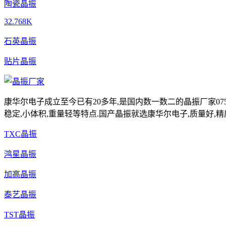
陶瓷晶振
32.768K
石英晶振
贴片晶振
康华尔电子成立至今已有20多年,是国内数一数二的晶振厂家0755-
稳定,小体积,重量轻等特点.国产晶振就选康华尔电子,质量好,精
TXC晶振
鸿星晶振
加高晶振
泰艺晶振
TST晶振