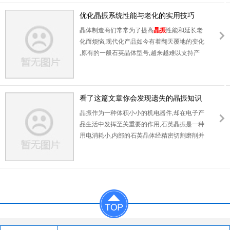
荡器。IC制造商的用户信息提供了一些电路的
基本信息，但往往忽略了重要的细节，例如。
优化晶振系统性能与老化的实用技巧
允许的石英应力或石英外围设备的适当尺寸。
晶体制造商们常常为了提高
晶振
性能和延长老
从大约40MHz开始，通常使用泛音石英。这些
化而烦恼
,
现代化产品如今有着翻天覆地的变化
都需要电路预防措施来防止基音上的振荡。应
,
原有的一般石英晶体型号
,
越来越难以支持产
特别仔细地确定带有泛音石英的电路的尺寸，
品需求
.
以目前的技术水平
,
优化晶体的性能和
并检查其运行行为。
老化
,
其实并不难
,
主要是需要控制成本
.
石英晶
这种配置是最常见的。图2（上图下一页）显
振市场竞争激烈
,
所有生产厂家都在想尽办法的
示了左图中的基本配置，它可以用一个简单的
降低成本
看了这篇文章你会发现遗失的晶振知识
,
以求在业界里脱颖而出
,
多年来
,
已有
石英晶体
管代替逆变器来实现，以获得180°的
部分晶振厂家摸索出了两全的方法
.
还有这些
晶振作为一种体积小小的机电器件
,
却在电子产
相移和增益。另外180°必须由一个反馈网络提
品生活中发挥至关重要的作用
,
石英晶振是一种
供，该网络由石英，两个电容C1和C2以及一个
用电消耗小
,
内部的石英晶体经精密切割磨削并
电阻RV组成。因此，总的结果是360°，与适当
镀上电极焊上引线做成的
石英晶体
谐振器
,
发起
的增益一起满足振动条件。
产生频率的作用
,
具有稳定
,
抗干扰性能良好的
,
广泛应用各式各种智能电子产品中
,
它的出现牵
连着整个电路系统的信号输出
,
所以在应用中是
具备一点的知识论点讨论的
,
接下来为大家讲述
一些关于
晶振
的知识常见问题观点
.