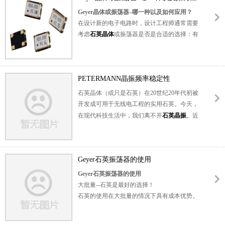
用？
Geyer
晶体或振荡器–哪一种以及如何应用？
在设计新的电子电路时，设计工程师通常需要
考虑
石英晶体
或振荡器是否是合适的选择：有
多少空间可用？频率稳定性的要求是什么？组
件和开发这部分电路的成本是多少？
少量-振荡器是合适的选择
通过使用晶体，设计工程师可以构建任何振荡
PETERMANN晶振频率稳定性
电路。那么，为什么现成的振荡器即使在时钟
石英晶体（或只是石英）在20世纪20年代初被
生成等简单应用中也经常使用呢？显然，原因
开发成可用于无线电工程的实用石英。今天，
不仅在于所需的频率稳定性。安全的启动条件
在现代科技生活中，我们离不开
石英晶振
。近
以及任何所需环境条件的可靠性也将发挥作
年来，从金属外壳中的大THT（通孔技术）和
用。此外，晶体的使用需要一定的努力来使电
SMD石英（表面安装器件）到陶瓷外壳中的小
路适应晶体并确保电路的可靠启动性能。
型SMD石英已经发生了重大转变。在较小的外
因此，建议少量使用以节省设计成本并使用比
Geyer石英振荡器的使用
壳中需要更高频率的振荡石英是这一趋势的主
晶体更昂贵的振荡器。通过使用振荡器，不需
要驱动因素。由于技术进步和生产中的几项创
Geyer
石英振荡器的使用
要像晶体那样的其他外部组件。这也可以节省
新，在不降低性能或增加成本的情况下，可以
大批量--石英是最好的选择！
PCB上的空间。
石英晶体振荡器
很容易获得，
显著减小振荡石英的结构尺寸。
石英的使用在大批量的情况下具有成本优势。
例如尺寸为7 x 5mm SMD或更小（图1）。微
在大多数情况下，微控制器已经包含一个有源
控制器的手册通常包含如何应用外部振荡器的
元件，允许用一个石英和几个无源元件配置振
信息。