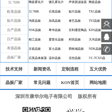
32.768K
陶瓷雾化片
微孔雾化片
声表面滤波器
陶瓷晶振
欧美晶振
32.768K
石英晶振
贴片晶振
TXC晶振
贴片晶振
鸿星晶振
加高晶振
泰艺晶振
TST晶振
台产晶振
NSK晶振
希华晶振
百利通亚陶晶
KDS晶振
振
日产晶振
精工晶振
爱普生晶振
村田晶振
大河晶振
有源晶振
京瓷晶振
富士晶振
西铁城晶振
NDK晶振
晶振厂家
石英晶体振荡
温补晶振
压控晶振
VC-TCXO晶
器
振
差分晶振
32.768K有源
恒温晶振
8045晶振
技术支持
新闻资讯
定制流程
五大优势
晶振
7050晶振
6035晶振
5032晶振
3225晶振
晶振厂家
常见问题
KON首页
网站地图
2520晶振
10.4x4.0晶振
8.0x3.8晶振
7.1x3.3晶振
7.0x1.5晶振
5.0x1.8晶振
4.1x1.5晶振
3.2x1.5晶振
深圳市康华尔电子有限公司
版权所有
2.0x1.2晶振
1.6x1.0晶振
CTS晶振
微晶晶振