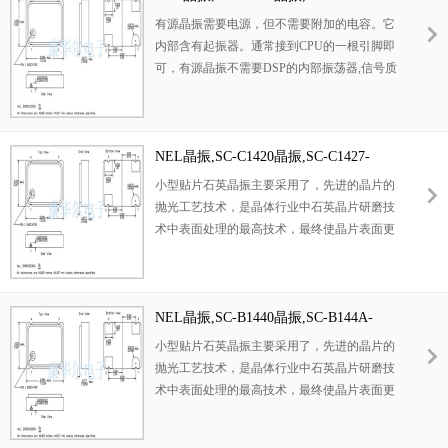
振器,特别适用于有小型化要求的市场领域,比
FREQ晶振
有源晶振需要电源，但不需要附加的电容。它
如智能手机,无线蓝牙,平板电脑等电子数码产
内部含有起振器。通常接到CPU的一根引脚即
品。
可，有源晶振不需要DSP的内部振荡器,信号质
量好,比较稳定,而且连接方式相对简单(主要是
做好电源滤波,通常使用一个电容和电感构成的
PI型滤波网络,输出端用一个小阻值的电阻过滤
信号即可),不需要复杂的配置电路.有源晶振通
NEL晶振,SC-C1420晶振,SC-C1427-
常的用法:一脚悬空,二脚接地,三脚接输出,四脚
FREQ晶振
小型贴片石英晶振主要采用了，先进的晶片的
接电压
抛光工艺技术，是晶体行业中石英晶片研磨技
术中表面处理的最高技术，最终使晶片表面更
光洁，平行度及平面度更好，大大的降低谐振
电阻，使精度得到了很大的提升。改变了传统
的生产工艺，使产品在各项参数得到了很大的
改良,外观尺寸具有薄型表面贴片型石英晶体谐
NEL晶振,SC-B1440晶振,SC-B144A-
振器,特别适用于有小型化要求的市场领域,比
FREQ晶振
小型贴片石英晶振主要采用了，先进的晶片的
如智能手机,无线蓝牙,平板电脑等电子数码产
抛光工艺技术，是晶体行业中石英晶片研磨技
品。
术中表面处理的最高技术，最终使晶片表面更
光洁，平行度及平面度更好，大大的降低谐振
电阻，使精度得到了很大的提升。改变了传统