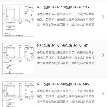
的生产工艺，使产品在各项参数得到了很大的
改良,外观尺寸具有薄型表面贴片型石英晶体谐
NEL晶振,SC-A1470晶振,SC-A147C-
振器,特别适用于有小型化要求的市场领域,比
FREQ晶振
小型贴片石英晶振主要采用了，先进的晶片的
如智能手机,无线蓝牙,平板电脑等电子数码产
抛光工艺技术，是晶体行业中石英晶片研磨技
品。
术中表面处理的最高技术，最终使晶片表面更
光洁，平行度及平面度更好，大大的降低谐振
电阻，使精度得到了很大的提升。改变了传统
的生产工艺，使产品在各项参数得到了很大的
改良,外观尺寸具有薄型表面贴片型石英晶体谐
NEL晶振,SC-A1460晶振,SC-A1467-
振器,特别适用于有小型化要求的市场领域,比
FREQ晶振
小型贴片石英晶振主要采用了，先进的晶片的
如智能手机,无线蓝牙,平板电脑等电子数码产
抛光工艺技术，是晶体行业中石英晶片研磨技
品。
术中表面处理的最高技术，最终使晶片表面更
光洁，平行度及平面度更好，大大的降低谐振
电阻，使精度得到了很大的提升。改变了传统
的生产工艺，使产品在各项参数得到了很大的
改良,外观尺寸具有薄型表面贴片型石英晶体谐
NEL晶振,SC-A1440晶振,SC-A144B-
振器,特别适用于有小型化要求的市场领域,比
FREQ晶振
小型贴片石英晶振主要采用了，先进的晶片的
如智能手机,无线蓝牙,平板电脑等电子数码产
抛光工艺技术，是晶体行业中石英晶片研磨技
品。
术中表面处理的最高技术，最终使晶片表面更
光洁，平行度及平面度更好，大大的降低谐振