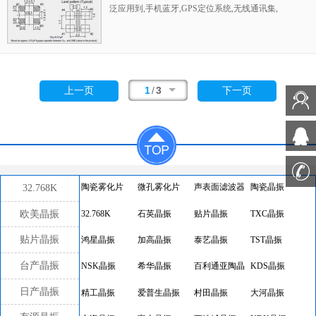
泛应用到,手机蓝牙,GPS定位系统,无线通讯集,
高精度和高频率的稳定性能,非常好的减少电磁
干扰的影响,是民用无线数码产品最好的选择,
符合RoHS/无铅.
1
/
3
上一页
下一页
32.768K
陶瓷雾化片
微孔雾化片
声表面滤波器
陶瓷晶振
欧美晶振
32.768K
石英晶振
贴片晶振
TXC晶振
贴片晶振
鸿星晶振
加高晶振
泰艺晶振
TST晶振
台产晶振
NSK晶振
希华晶振
百利通亚陶晶
KDS晶振
振
日产晶振
精工晶振
爱普生晶振
村田晶振
大河晶振