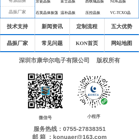
有源晶振
京瓷晶振
富士晶振
西铁城晶振
NDK晶振
晶振厂家
石英晶体振荡
温补晶振
压控晶振
VC-TCXO晶
器
振
差分晶振
32.768K有源
恒温晶振
8045晶振
技术支持
新闻资讯
定制流程
五大优势
晶振
7050晶振
6035晶振
5032晶振
3225晶振
晶振厂家
常见问题
KON首页
网站地图
2520晶振
10.4x4.0晶振
8.0x3.8晶振
7.1x3.3晶振
7.0x1.5晶振
5.0x1.8晶振
4.1x1.5晶振
3.2x1.5晶振
深圳市康华尔电子有限公司
版权所有
2.0x1.2晶振
1.6x1.0晶振
CTS晶振
微晶晶振
瑞康晶振
康纳温菲尔德
高利奇晶振
Jauch晶振
AbraconCrystal
维管晶振
ECScrystal晶
日蚀晶振
振
拉隆晶振
格林雷晶振
SiTimeCrystal
IDTcrystal晶振
小程序
Pletronics晶振
Statek晶振
MERCURY晶
AEK晶振
微信号
振
服务热线：0755-27838351
AEL晶振
Cardinal晶振
Crystek晶振
Euroquartz晶
邮 箱 ：konuaer@163.com