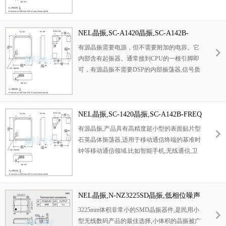
电阻，使精度得到了很大的提升。改变了传统
的生产工艺，使产品在各项参数得到了很大的
改良,外观尺寸具有薄型表面贴片型石英晶体谐
NEL晶振,SC-A1420晶振,SC-A142B-
振器,特别适用于有小型化要求的市场领域,比
FREQ晶振
有源晶振需要电源，但不需要附加的电容。它
如智能手机,无线蓝牙,平板电脑等电子数码产
内部含有起振器。通常接到CPU的一根引脚即
品。
可，有源晶振不需要DSP的内部振荡器,信号质
量好,比较稳定,而且连接方式相对简单(主要是
做好电源滤波,通常使用一个电容和电感构成的
PI型滤波网络,输出端用一个小阻值的电阻过滤
信号即可),不需要复杂的配置电路.有源晶振通
NEL晶振,SC-1420晶振,SC-A142B-FREQ
常的用法:一脚悬空,二脚接地,三脚接输出,四脚
晶振
有源晶振,产品具有高精度超小型的表面贴片型
接电压。
石英晶体振荡器,适用于移动通信终端的基准时
钟等移动通信领域.比如智能手机,无线通信,卫
星导航,平台基站等数码产品类别,晶振本身小
型,薄型具备各类移动通信的基准时钟源用频
率,贴片晶振具有优良的电气特性,耐环境性能
适用于移动通信领域,满足无铅工作的高温回流
NEL晶振,N-NZ3225SD晶振,低相位噪声
温度曲线要求.
晶振
3225mm体积非常小的SMD晶振器件,是民用小
型无线数码产品的最佳选择,小体积的晶振被广