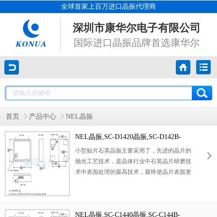
全球首家上百万进口晶振代理商
深圳市康华尔电子有限公司
国际进口晶振品牌首选康华尔
首页
产品中心
NEL晶振
NEL晶振,SC-D1420晶振,SC-D142B-
FREQ晶振
小型贴片石英晶振主要采用了，先进的晶片的
抛光工艺技术，是晶体行业中石英晶片研磨技
术中表面处理的最高技术，最终使晶片表面更
光洁，平行度及平面度更好，大大的降低谐振
电阻，使精度得到了很大的提升。改变了传统
的生产工艺，使产品在各项参数得到了很大的
改良,外观尺寸具有薄型表面贴片型石英晶体谐
NEL晶振,SC-C1440晶振,SC-C144B-