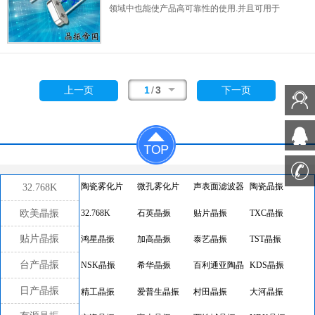
领域中也能使产品高可靠性的使用.并且可用于
安全控制装置的CPU时钟信号发生源部分,好
比时钟单片机上的石英晶振,在极端严酷的环境
条件下,晶振也能正常工作,具有稳定的起振特
性,高耐热性,耐热循环性和耐振性等的高可靠
性能,由于在49/S形晶体谐振器的底部装了树脂
1
/
3
上一页
下一页
底座,就可作为产品电气特性和高可靠性无受损
的表面贴片型晶体谐振器使用,满足无铅焊接的
回流温度曲线要求.
32.768K
陶瓷雾化片
微孔雾化片
声表面滤波器
陶瓷晶振
欧美晶振
32.768K
石英晶振
贴片晶振
TXC晶振
贴片晶振
鸿星晶振
加高晶振
泰艺晶振
TST晶振
台产晶振
NSK晶振
希华晶振
百利通亚陶晶
KDS晶振
振
日产晶振
精工晶振
爱普生晶振
村田晶振
大河晶振