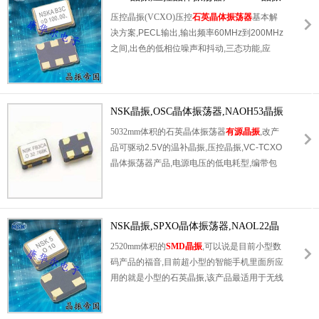
压控晶振(VCXO)压控
石英晶体振荡器
基本解
决方案,PECL输出,输出频率60MHz到200MHz
之间,出色的低相位噪声和抖动,三态功能,应
用:SDH/SONET,以太网,基站,笔记本晶振应用,
符合RoHS/无铅.
NSK晶振,OSC晶体振荡器,NAOH53晶振
5032mm体积的石英晶体振荡器
有源晶振
,改产
品可驱动2.5V的温补晶振,压控晶振,VC-TCXO
晶体振荡器产品,电源电压的低电耗型,编带包
装方式,可对应自动高速贴片机自动焊接,及IR
回流焊接(无铅对应),为无铅产品,超小型,质地
轻.产品被广泛应用到集成电路,程控交换系统,
无线发射基站.
NSK晶振,SPXO晶体振荡器,NAOL22晶
振
2520mm体积的
SMD晶振
,可以说是目前小型数
码产品的福音,目前超小型的智能手机里面所应
用的就是小型的石英晶振,该产品最适用于无线
通讯系统,无线局域网,已实现低相位噪声,低电
压,低消费电流和高稳定度,超小型,质量轻等产