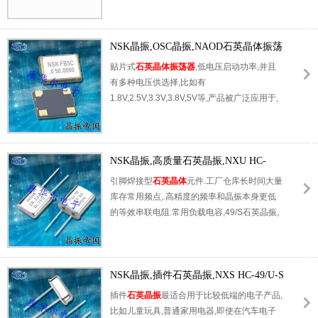
晶振本身小型,薄型具备各类移动通信的基准时
钟源用频率,贴片晶振具有优良的电气特性,耐
环境性能适用于移动通信领域,满足无铅焊接的
NSK晶振,OSC晶振,NAOD石英晶体振荡
高温回流温度曲线要求.
器
贴片式
石英晶体振荡器
,低电压启动功率,并且
有多种电压供选择,比如有
1.8V,2.5V,3.3V,3.8V,5V等,产品被广泛应用于,
平板笔记本,GPS系统,光纤通道,千兆以太网,串
行ATA,串行连接SCSI,PCI-Express的
SDH/SONET发射基站等领域.符合RoHS/无铅.
NSK晶振,高质量石英晶振,NXU HC-
49/U晶振
引脚焊接型
石英晶体
元件.工厂仓库长时间大量
库存常用频点,.高精度的频率和晶振本身更低
的等效串联电阻.常用负载电容,49/S石英晶振,
因插件型镜头成本更低和更高的批量生产能力.
主要应用于电视,机顶盒,LCDM和游戏机家用
常规电器数码产品等的最佳选择.符合RoHS/无
铅.
NSK晶振,插件石英晶振,NXS HC-49/U-S
晶振
插件
石英晶振
最适合用于比较低端的电子产品,
比如儿童玩具,普通家用电器,即使在汽车电子