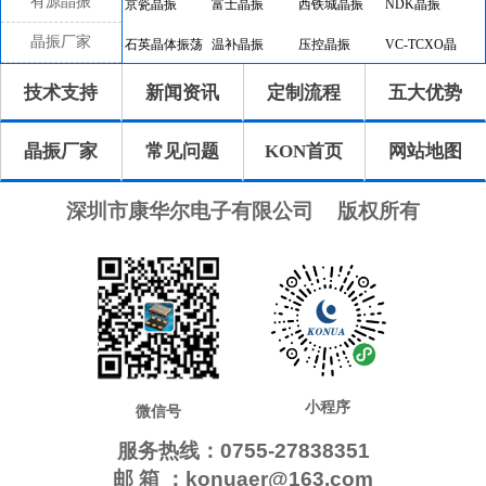
有源晶振
京瓷晶振
富士晶振
西铁城晶振
NDK晶振
晶振厂家
石英晶体振荡
温补晶振
压控晶振
VC-TCXO晶
器
振
差分晶振
32.768K有源
恒温晶振
8045晶振
技术支持
新闻资讯
定制流程
五大优势
晶振
7050晶振
6035晶振
5032晶振
3225晶振
晶振厂家
常见问题
KON首页
网站地图
2520晶振
10.4x4.0晶振
8.0x3.8晶振
7.1x3.3晶振
7.0x1.5晶振
5.0x1.8晶振
4.1x1.5晶振
3.2x1.5晶振
深圳市康华尔电子有限公司
版权所有
2.0x1.2晶振
1.6x1.0晶振
CTS晶振
微晶晶振
瑞康晶振
康纳温菲尔德
高利奇晶振
Jauch晶振
AbraconCrystal
维管晶振
ECScrystal晶
日蚀晶振
振
拉隆晶振
格林雷晶振
SiTimeCrystal
IDTcrystal晶振
小程序
Pletronics晶振
Statek晶振
MERCURY晶
AEK晶振
微信号
振
服务热线：0755-27838351
AEL晶振
Cardinal晶振
Crystek晶振
Euroquartz晶
邮 箱 ：konuaer@163.com