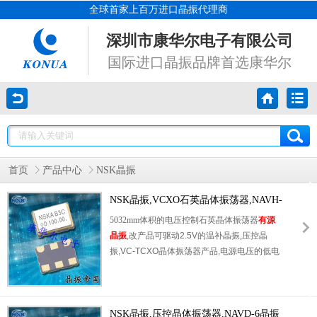
全球首家上百万进口晶振代理商
深圳市康华尔电子有限公司
国际进口晶振品牌首选康华尔
首页
产品中心
NSK晶振
NSK晶振,VCXO石英晶体振荡器,NAVH-
6晶振
5032mm体积的电压控制石英晶体振荡器
有源
晶振
,改产品可驱动2.5V的温补晶振,压控晶
振,VC-TCXO晶体振荡器产品,电源电压的低电
耗型,编带包装方式,可对应自动高速贴片机自
动焊接,及IR回流焊接(无铅对应),为无铅产品,
超小型,质地轻.产品被广泛应用到集成电路,程
控交换系统,无线发射基站.
NSK晶振,压控晶体振荡器,NAVD-6晶振