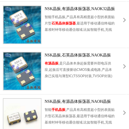
品特点,产品本身编带包装方式,可对应自动高
速贴片机应用,以及高温回流焊接(产品无铅对
NSK晶振,有源晶体振荡器,NAOK32晶振
应),为无铅产品.
智能手机晶振,产品具有高精度超小型的表面贴
片型
石英晶体振荡器
,最适用于移动通信终端的
基准时钟等移动通信领域.比如智能手机,无线
通信,卫星导航,平台基站等较高端的数码产品,
晶振本身小型,薄型具备各类移动通信的基准时
钟源用频率,贴片晶振具有优良的电气特性,耐
环境性能适用于移动通信领域,满足无铅焊接的
NSK晶振,石英晶体振荡器,NAOK晶振
高温回流温度曲线要求.
有源晶振
,是只晶体本身起振需要外部电压供
应,起振后可直接驱动CMOS集成电路,产品本
身已实现与薄型IC(TSSOP封装,TVSOP封装)
同样的1mm厚度,断开时的消费电流是15µA以
下,编带包装方式可对应自动搭载及IR回流焊接
(无铅对应)产品有几种电压供选
1.8V,2.5V,3V3.3V,5V,以应对不同IC产品需要.
NSK晶振,有源晶体振荡器,NAOH晶振
智能
手机晶振
,产品具有高精度超小型的表面贴
片型石英晶体振荡器,最适用于移动通信终端的
基准时钟等移动通信领域.比如智能手机,无线
通信,卫星导航,平台基站等较高端的数码产品,