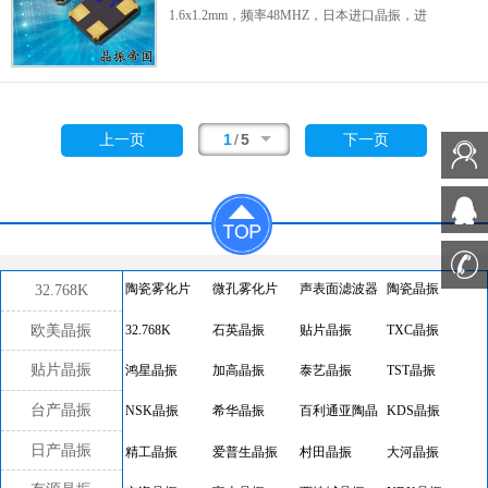
器,KC5032K25.0000C10E00.
物联网专用有源晶振，民用设备有源晶振，移
1.6x1.2mm，频率48MHZ，日本进口晶振，进
动通信有源晶振，智能穿戴设备有源晶振，以
口京瓷晶体，京瓷石英晶振，石英SMD晶体，
太网有源晶振，网络设备有源晶振，具有低抖
无源贴片晶振，石英晶体谐振器，水晶振动
动高品质的特点，产品很适合用于物联网，民
子，1612mm小尺寸晶振，轻薄型晶振，无铅
用设备，移动通信，
智能家居晶振
，
穿戴设
环保晶振，
数码电子晶振
，无源晶振，SMD晶
备，以太网，网络设备等应用.
振，石英晶振，低损耗晶振，低功耗晶振，低
1
/
5
上一页
下一页
KC7050K27.0000C10E00,Kyocera物联网
耗能晶振，高质量晶振，高精度晶振，移动通
晶振,KC7050K高品质晶振.
信晶振，无线蓝牙晶振，网络设备晶振，影音
系统晶振，小型设备晶振，便携式设备晶振，
具有高精度高质量的特点。
贴片晶振
产品很适合用于移动通信、蓝牙®、
无线LAN，网络设备，影音系统，小型设备，
32.768K
陶瓷雾化片
微孔雾化片
声表面滤波器
陶瓷晶振
便携式设备等领域。
Kyocera无线蓝牙晶
体,CX1612DB轻薄型晶
欧美晶振
32.768K
石英晶振
贴片晶振
TXC晶振
振,CX1612DB48000D0FPJC1.
贴片晶振
鸿星晶振
加高晶振
泰艺晶振
TST晶振
台产晶振
NSK晶振
希华晶振
百利通亚陶晶
KDS晶振
振
日产晶振
精工晶振
爱普生晶振
村田晶振
大河晶振