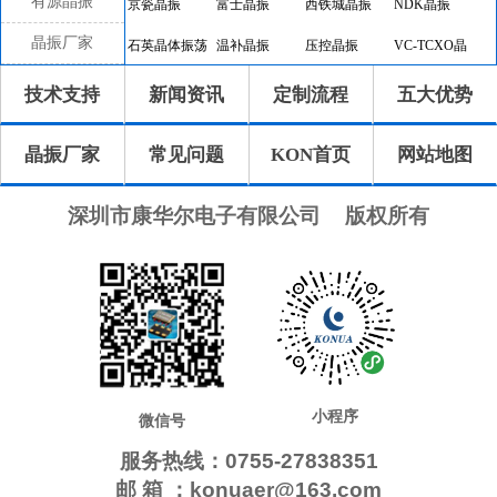
有源晶振
京瓷晶振
富士晶振
西铁城晶振
NDK晶振
晶振厂家
石英晶体振荡
温补晶振
压控晶振
VC-TCXO晶
器
振
差分晶振
32.768K有源
恒温晶振
8045晶振
技术支持
新闻资讯
定制流程
五大优势
晶振
7050晶振
6035晶振
5032晶振
3225晶振
晶振厂家
常见问题
KON首页
网站地图
2520晶振
10.4x4.0晶振
8.0x3.8晶振
7.1x3.3晶振
7.0x1.5晶振
5.0x1.8晶振
4.1x1.5晶振
3.2x1.5晶振
深圳市康华尔电子有限公司
版权所有
2.0x1.2晶振
1.6x1.0晶振
CTS晶振
微晶晶振
瑞康晶振
康纳温菲尔德
高利奇晶振
Jauch晶振
AbraconCrystal
维管晶振
ECScrystal晶
日蚀晶振
振
拉隆晶振
格林雷晶振
SiTimeCrystal
IDTcrystal晶振
小程序
Pletronics晶振
Statek晶振
MERCURY晶
AEK晶振
微信号
振
服务热线：0755-27838351
AEL晶振
Cardinal晶振
Crystek晶振
Euroquartz晶
邮 箱 ：konuaer@163.com