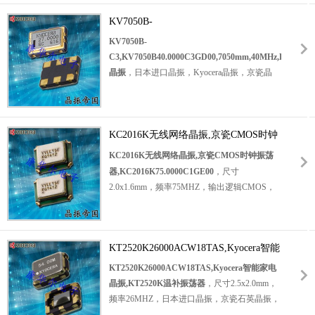
振，无线蓝牙晶振，汽车电子晶振，安防设备
围：-40℃至+85℃，CMOS输出晶振，小体积
晶振，导航仪晶振，物联网等应用。
晶振尺寸：7.0x5.0mm表面贴装，六脚贴片晶
KV7050B-
振，石英晶振，有源晶振，受电压控制的
石英
C3,KV7050B40.0000C3GD00,7050mm,40MHz,Ky
KV7050B-
晶体振荡器
，VCXO压控晶振，压控晶体振荡
晶振
C3,KV7050B40.0000C3GD00,7050mm,40MHz,Kyocera
器，SMD晶振。具有超小型晶振，轻薄型晶
晶振
，日本进口晶振，Kyocera晶振，京瓷晶
振，低抖动晶振，低功耗晶振，低相位噪声晶
振，型号：KV7050B
贴片晶振
，编码为：
振，低电源电压，低损耗等特点。应用于：通
KV7050B40.0000C3GD00，频率为：
讯设备晶振，无线蓝牙晶振，汽车电子晶振，
40MHz，电压：3.3V，工作温度范围：-40℃
医疗设备晶振，导航仪晶振，物联网等应用。
至+85℃，CMOS输出晶振，小体积晶振尺
KC2016K无线网络晶振,京瓷CMOS时钟
寸：7.0x5.0mm表面贴装，六脚贴片晶振，石
振荡器,KC2016K75.0000C1GE00
KC2016K无线网络晶振,京瓷CMOS时钟振荡
英晶振，有源晶振，受电压控制的晶体振荡
器,KC2016K75.0000C1GE00
，尺寸
器，VCXO
压控晶振
，压控晶体振荡器，SMD
2.0x1.6mm，频率75MHZ，输出逻辑CMOS，
晶振。具有超小型晶振，轻薄型晶振，低抖动
日本Kyocera晶振，京瓷有源晶振，石英有源晶
晶振，低功耗晶振，低相位噪声晶振，低电源
振，
时钟晶体振荡器
，
水晶振荡子，
有源晶体
电压，低损耗等特点。应用于：通讯设备晶
振荡器，CMOS输出晶振，有源贴片晶振，
振，无线网络晶振，汽车电子晶振，GPS定位
KT2520K26000ACW18TAS,Kyocera智能
2016mm有源晶振，无铅有源晶振，数字音频
晶振，导航仪晶振，物联网等应用。
家电晶振,KT2520K温补振荡器
有源晶振，娱乐设备有源 晶振，消费电子有源
KT2520K26000ACW18TAS,Kyocera智能家电
晶振，无线网络设备有源晶振，工业应用有源
晶振,KT2520K温补振荡器
，尺寸2.5x2.0mm，
晶振，智能家居有源晶振，便携式设备有源晶
频率26MHZ，日本进口晶振，京瓷石英晶振，
振，视听设备有源晶振，低电压有源晶振，低
石英温补晶振，
TCXO晶体振荡器
，2520mm