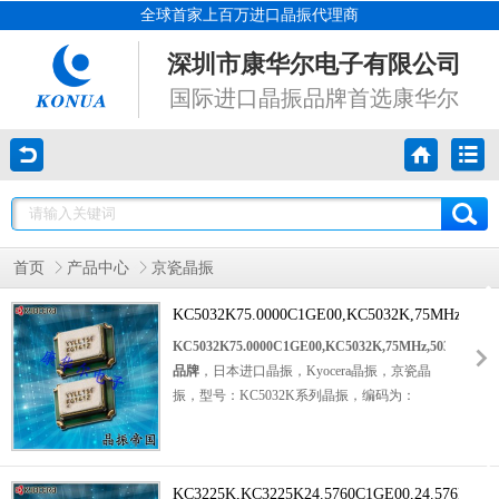
全球首家上百万进口晶振代理商
深圳市康华尔电子有限公司
国际进口晶振品牌首选康华尔
首页
产品中心
京瓷晶振
KC5032K75.0000C1GE00,KC5032K,75MHz,5032
品牌
KC5032K75.0000C1GE00,KC5032K,75MHz,5032mm,Ky
品牌
，日本进口晶振，Kyocera晶振，京瓷晶
振，型号：KC5032K系列晶振，编码为：
KC5032K75.0000C1GE00，电压：
1.6V~3.63V，CMOS输出晶振，频率为：75
MHz，工作温度范围：-40℃至+85℃，小体积
晶振尺寸：5.0x3.2mm表面贴装，四脚贴片晶
KC3225K,KC3225K24.5760C1GE00,24.576MHz,