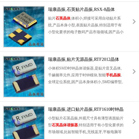
轻.产品被广泛应用到集成电路,程控交换系统,
无线发射基站.
瑞康晶振,石英贴片晶振,RSX-8晶体
贴片
石英晶体
,体积小,焊接可采用自动贴片系
统,产品本身小型,表面贴片晶振,特别适用于有
小型化要求的电子数码产品市场领域,因产品小
型,薄型优势,耐环境特性,包括耐高温,耐冲击性
等,在移动通信领域得到了广泛的应用,晶振产
品本身可发挥优良的电气特性,满足无铅焊接的
高温回流温度曲线要求.
瑞康晶振,贴片无源晶振,RTF2012晶体
小体积SMD时钟晶体谐振器,是贴片音叉晶体,
千赫频率元件,应用于时钟模块,智能
手机晶振
,
全球定位系统,因产品本身体积小,SMD编带型,
可应用于高性能自动贴片焊接,被广泛应用到各
种小巧的便携式消费电子数码时间产品,环保性
能符合ROHS/无铅标准.
瑞康晶振,进口贴片晶振,RTF1610时钟晶
体谐振器
小型贴片石英晶振,外观尺寸具有薄型表面贴片
型
石英晶体谐振器
,特别适用于有小型化要求的
市场领域,比如智能手机,无线蓝牙,平板电脑等
电子数码产品.晶振本身超小型,薄型,重量轻,晶