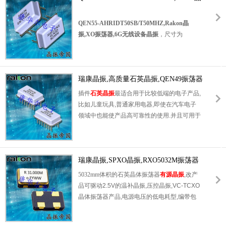
+/‐100pm的整体频率稳定性(相对于温度范围
振,XO振荡器,6G无线设备晶振
和校准在25°C，负载和电源的变化)和老化+/‐
QEN55-AHRIDT50SB/T50MHZ,Rakon晶
5ppm每年。
振,XO振荡器,6G无线设备晶振
，尺寸为
OSC晶振
产品主要适用于高速列车或高速公路
20.7*13.1mm,频率为50MHZ，欧美进口晶振，
上使用的坚固型无线电系统航空电子设备，推
OSC晶振，
有源晶振
，有源晶体振荡器，高品
荐用于嵌入式应用，扩展温度范围和坚固的环
质晶振，低抖动晶振，低相位晶振，高精度晶
Rakon晶振
境以及6G应用程序等领域。
振，低电压晶振，低耗能晶振，该晶体振荡器
瑞康晶振,高质量石英晶振,QEN49振荡器
QEN49-
是基于DIL封装的混合技术。该XO执行+/‐50至
插件
石英晶振
最适合用于比较低端的电子产品,
BHRIAY100SB/T40MHZ XO
+/‐100pm的整体频率稳定性(相对于温度范围
比如儿童玩具,普通家用电器,即使在汽车电子
振荡器 6G网络晶振.
和校准在25°C，负载和电源的变化)和老化+/‐
领域中也能使产品高可靠性的使用.并且可用于
5ppm每年。这参考适用于坚固耐用的无线电
安全控制装置的CPU时钟信号发生源部分,好
系统，例如高速列车或航空电子设备。
比时钟单片机上的石英晶振,在极端严酷的环境
OscillatorCrystal
产品主要应用范围：推荐用
条件下,晶振也能正常工作,具有稳定的起振特
于嵌入式应用，扩展温度范围和坚固的环境，
性,高耐热性,耐热循环性和耐振性等的高可靠
瑞康晶振,SPXO晶振,RXO5032M振荡器
以及航空电子，无线电系统等领域。
性能,由于在49/S形晶体谐振器的底部装了树脂
5032mm体积的石英晶体振荡器
有源晶振
,改产
QEN55-
底座,就可作为产品电气特性和高可靠性无受损
品可驱动2.5V的温补晶振,压控晶振,VC-TCXO
AHRIDT50SB/T50MHZ,Rakon
的表面贴片型晶体谐振器使用,满足无铅焊接的
晶体振荡器产品,电源电压的低电耗型,编带包
晶振,XO振荡器,6G无线设备晶
回流温度曲线要求.
装方式,可对应自动高速贴片机自动焊接,及IR
振.
回流焊接(无铅对应),为无铅产品,超小型,质地