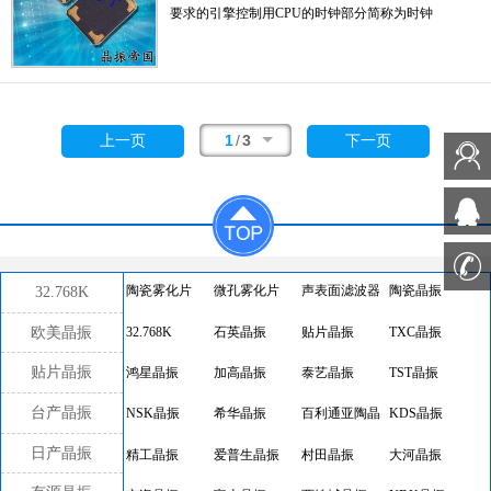
要求的引擎控制用CPU的时钟部分简称为时钟
晶体振荡器,在极端严酷的环境条件下也能发挥
稳定的起振特性,
温补晶振
产品本身具有耐热,
耐振,耐撞击等优良的耐环境特性,满足无铅焊
接的回流温度曲线要求,符合AEC-Q200标准.
1
/
3
上一页
下一页
32.768K
陶瓷雾化片
微孔雾化片
声表面滤波器
陶瓷晶振
欧美晶振
32.768K
石英晶振
贴片晶振
TXC晶振
贴片晶振
鸿星晶振
加高晶振
泰艺晶振
TST晶振
台产晶振
NSK晶振
希华晶振
百利通亚陶晶
KDS晶振
振
日产晶振
精工晶振
爱普生晶振
村田晶振
大河晶振