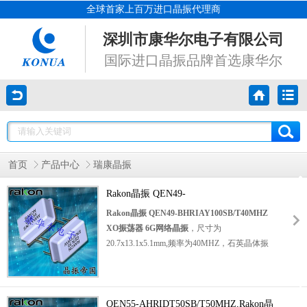
全球首家上百万进口晶振代理商
深圳市康华尔电子有限公司
国际进口晶振品牌首选康华尔
首页
产品中心
瑞康晶振
Rakon晶振 QEN49-
BHRIAY100SB/T40MHZ XO振荡器 6G
Rakon晶振 QEN49-BHRIAY100SB/T40MHZ
网络晶振
XO振荡器 6G网络晶振
，尺寸为
20.7x13.1x5.1mm,频率为40MHZ，石英晶体振
荡器，OSC晶振，
有源晶体振荡器
，石英晶体
振荡器，时钟振荡器，长方型钟振，高品质晶
振，低抖动晶振，低电压晶振，该晶体振荡器
是基于DIL封装的混合技术。该XO执行+/‐50至
QEN55-AHRIDT50SB/T50MHZ,Rakon晶