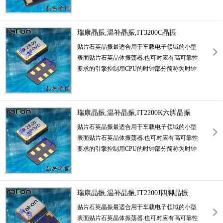
体具有优良的耐环境特性,如耐热性,耐冲击性,
在办公自动化,家电相关电器领域及
Bluetooth,WirelessLAN等短距离无线通信领
瑞康晶振,温补晶振,IT3200C晶振
域可发挥优良的电气特性,满足无铅焊接的回流
贴片石英晶振最适合用于车载电子领域的小型
温度曲线要求.
表面贴片石英晶体振荡器.也可对应有高可靠性
要求的引擎控制用CPU的时钟部分简称为时钟
晶体振荡器,在极端严酷的环境条件下也能发挥
稳定的起振特性,
温补晶振
产品本身具有耐热,
耐振,耐撞击等优良的耐环境特性,满足无铅焊
接的回流温度曲线要求,符合AEC-Q200标准.
瑞康晶振,温补晶振,IT2200K六脚晶振
贴片石英晶振最适合用于车载电子领域的小型
表面贴片石英晶体振荡器.也可对应有高可靠性
要求的引擎控制用CPU的时钟部分简称为时钟
晶体振荡器,在极端严酷的环境条件下也能发挥
稳定的起振特性,
温补晶振
产品本身具有耐热,
耐振,耐撞击等优良的耐环境特性,满足无铅焊
接的回流温度曲线要求,符合AEC-Q200标准.
瑞康晶振,温补晶振,IT2200J四脚晶振
贴片石英晶振最适合用于车载电子领域的小型
表面贴片石英晶体振荡器.也可对应有高可靠性