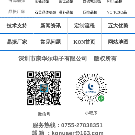
有源晶振
京瓷晶振
富士晶振
西铁城晶振
NDK晶振
晶振厂家
石英晶体振荡
温补晶振
压控晶振
VC-TCXO晶
器
振
差分晶振
32.768K有源
恒温晶振
8045晶振
技术支持
新闻资讯
定制流程
五大优势
晶振
7050晶振
6035晶振
5032晶振
3225晶振
晶振厂家
常见问题
KON首页
网站地图
2520晶振
10.4x4.0晶振
8.0x3.8晶振
7.1x3.3晶振
7.0x1.5晶振
5.0x1.8晶振
4.1x1.5晶振
3.2x1.5晶振
深圳市康华尔电子有限公司
版权所有
2.0x1.2晶振
1.6x1.0晶振
CTS晶振
微晶晶振
瑞康晶振
康纳温菲尔德
高利奇晶振
Jauch晶振
AbraconCrystal
维管晶振
ECScrystal晶
日蚀晶振
振
拉隆晶振
格林雷晶振
SiTimeCrystal
IDTcrystal晶振
小程序
Pletronics晶振
Statek晶振
MERCURY晶
AEK晶振
微信号
振
服务热线：0755-27838351
AEL晶振
Cardinal晶振
Crystek晶振
Euroquartz晶
邮 箱 ：konuaer@163.com