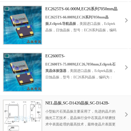
工作电压为：5.0V，小体积晶振尺寸：
7.0x5.0mm，四脚贴片晶振，石英晶振，
EC2625TS-66.000M,EC26系列7050mm晶
石英
晶体振荡器
，时钟振荡器，HCMOS输出晶
振,Ecliptek导航晶振
EC2625TS-66.000M,EC26系列7050mm晶
振。具有超小型，轻薄型，高性能，高品质等
振,Ecliptek导航晶振
，美国进口晶振，Ecliptek
特点。应用范围：数字视频，
晶振，日蚀晶振，型号：EC26系列晶振，编码
SONET/SDH/DWDM，存储区域网络，宽带接
为：EC2625TS-66.000M，频率：66MHz，电
入晶振，以太网、千兆以太网等应用。
压：3.3V，频率稳定性：±25ppm，工作温度范
型号C32xx是一个1.544 MHz到100.000MHz
围：-10℃至+70℃，小体积晶振尺寸：
的HCMOS时钟振荡器，工作在5.0V特。该振
7.0x5.0mm，四脚贴片晶振，
EC2600TS-
石英晶振
，
荡器利用基本或高Q第三泛音晶体设计，提供
CMOS输出晶振，石英晶体振荡器，7050晶
75.000M,EC26,7050mm,Ecliptek石英晶
EC2600TS-75.000M,EC26,7050mm,Ecliptek石
非常低的抖动和相位噪声。输出信号中没有子
振，有源晶振。具有超小型，轻薄型，高品
体振荡器
英晶体振荡器
，美国进口晶振，Ecliptek晶振，
谐波。
质，高性能等特点。应用于：通讯设备晶振，
日蚀晶振，型号：EC26系列晶振，编码为：
无线蓝牙晶振，安防设备晶振，物联网等应
EC2600TS-75.000M，频率：75MHz，电压：
用。
3.3V，频率稳定性：±100ppm，工作温度范
围：-10℃至+70℃，小体积晶振尺寸：
7.0x5.0mm，四脚
NEL晶振,SC-D1420晶振,SC-D142B-
贴片晶振
，CMOS输出晶
振，石英晶体振荡器，SMD晶振，石英晶振，
FREQ晶振
小型贴片石英晶振主要采用了，先进的晶片的
有源晶振。具有超小型，轻薄型，耐热及耐环
抛光工艺技术，是晶体行业中石英晶片研磨技
境等特点。应用于：电信晶振，车载控制器晶
术中表面处理的最高技术，最终使晶片表面更
振，无线网络晶振，医疗设备晶振，物联网等
光洁，平行度及平面度更好，大大的降低谐振