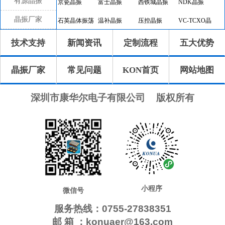
有源晶振
京瓷晶振
富士晶振
西铁城晶振
NDK晶振
晶振厂家
石英晶体振荡
温补晶振
压控晶振
VC-TCXO晶
器
振
差分晶振
32.768K有源
恒温晶振
8045晶振
技术支持
新闻资讯
定制流程
五大优势
晶振
7050晶振
6035晶振
5032晶振
3225晶振
晶振厂家
常见问题
KON首页
网站地图
2520晶振
10.4x4.0晶振
8.0x3.8晶振
7.1x3.3晶振
7.0x1.5晶振
5.0x1.8晶振
4.1x1.5晶振
3.2x1.5晶振
深圳市康华尔电子有限公司
版权所有
2.0x1.2晶振
1.6x1.0晶振
CTS晶振
微晶晶振
瑞康晶振
康纳温菲尔德
高利奇晶振
Jauch晶振
AbraconCrystal
维管晶振
ECScrystal晶
日蚀晶振
振
拉隆晶振
格林雷晶振
SiTimeCrystal
IDTcrystal晶振
小程序
Pletronics晶振
Statek晶振
MERCURY晶
AEK晶振
微信号
振
服务热线：0755-27838351
AEL晶振
Cardinal晶振
Crystek晶振
Euroquartz晶
邮 箱 ：konuaer@163.com