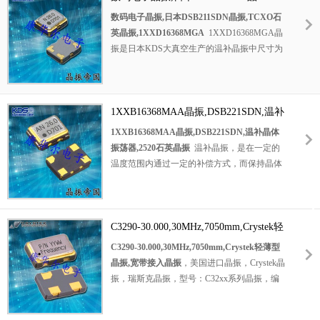
消耗：最大 8mA （167MHz， 3.3V）；电源电
振,TCXO石英晶振,1XXD16368MGA
数码电子晶振,日本DSB211SDN晶振,TCXO石
压：1.8V/2.5V/2.8V/3.0V/3.3V；提供窄偏差：
英晶振,1XXD16368MGA
1XXD16368MGA晶
±20ppm/±30ppm/±50ppm/±100ppm；通过使用
振是日本KDS大真空生产的温补晶振中尺寸为
AT cut 基波谐振器，可提供高达 167MHz 的频
2.0*1.6mm的一款DSB211SDN晶振。该2016贴
谱，低抖动提供高性能；扁平：1.1mm；符
片晶振是在一定的温度范围内通过一定的补偿
合 AEC-Q200 标准（选项：相当于 AEC-
方式，而保持晶体振荡器的输出频率在一定的
Q100）；CMOS 电平输出。1XSE012000AR58
精度范围内的晶体振荡器。KDS晶振性能稳
1XXB16368MAA晶振,DSB221SDN,温补
晶振频率是12.000MHz，为汽车电子晶振，多
定、精度高、体积小，在恶劣环境也能正常工
晶体振荡器,2520石英晶振
1XXB16368MAA晶振,DSB221SDN,温补晶体
应用于PC、游戏设备；DSC、DVD、蓝光、
作，TCXO温补晶振温度稳定度可达
振荡器,2520石英晶振
温补晶振，是在一定的
HDTV、DVC、HDD；WiMAX 系列；摄像头
±0.5PPM。在普通石英晶体谐振器和振荡器
温度范围内通过一定的补偿方式，而保持晶体
模块；Gb以太网；汽车多媒体设备。
中，可接受高频率和偏频率以及少数量的高精
振荡器的输出频率在一定的精度范围内的晶体
度宽温的制作。具有最适合于移动通信设备用
振荡器。它具有开机特性好、功耗低、频率-温
途的高稳定的频率温度特性，为对应低电源电
度稳定性高等特点。1XXB16368MAA晶振是
压的产品。
日本大真空晶振的DSB221SDN系列的一款频
C3290-30.000,30MHz,7050mm,Crystek轻
率为16.368MHz的TCXO晶体振荡器。该晶振
薄型晶振,宽带接入晶振
C3290-30.000,30MHz,7050mm,Crystek轻薄型
的电压是1.7V~3.6V，频率稳定性是±1.5ppm，
晶振,宽带接入晶振
，美国进口晶振，Crystek晶
其尺寸为2.5*2.0mm，是2520贴片晶振。用于
振，瑞斯克晶振，型号：C32xx系列晶振，编
手机、GPS/GNSS、工业用无线通信设备等。
码：C3290-30.000，频率：30MHz，频率稳定
性：±100ppm，工作温度范围：0℃至+70℃，