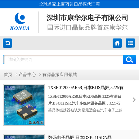
全球首家上百万进口晶振代理商
深圳市康华尔电子有限公司
国际进口晶振品牌首选康华尔
首页
产品中心
有源晶振应用领域
1XSE012000AR58,日本KDS晶振,3225有
源贴片,DSO321SR,汽车多媒体设备晶振
1XSE012000AR58,日本KDS晶振,3225有源贴
片,DSO321SR,汽车多媒体设备晶振
，3225石
英晶体振荡器被认为是最适合在汽车电子上的
产品，3225贴片晶振在极端严酷的环境条件下
也能发挥稳定的起振特性，本身具有耐热，耐
振，耐冲击等优良的耐环境特性。日本KDS晶
振生产的DSO321SR系列为3225尺寸，低电流
数码电子晶振,日本DSB211SDN晶