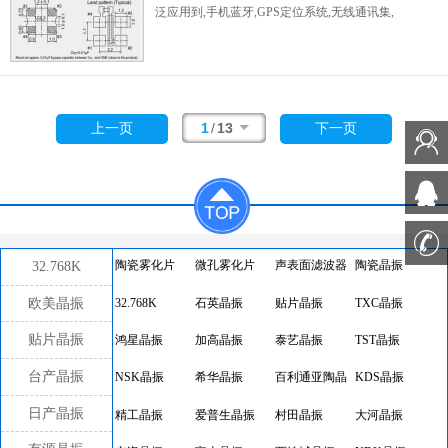
泛应用到,手机蓝牙,GPS定位系统,无线通讯集,
高精度和高频率的稳定性能,非常好的减少电磁
干扰的影响,是民用无线数码产品最好的选择,
符合RoHS/无铅.
1
/
13
上一页
下一页
32.768K
陶瓷雾化片
微孔雾化片
声表面滤波器
陶瓷晶振
欧美晶振
32.768K
石英晶振
贴片晶振
TXC晶振
贴片晶振
鸿星晶振
加高晶振
泰艺晶振
TST晶振
台产晶振
NSK晶振
希华晶振
百利通亚陶晶
KDS晶振
振
日产晶振
精工晶振
爱普生晶振
村田晶振
大河晶振