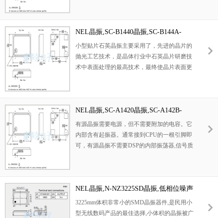
应用。
电阻，使精度得到了很大的提升。改变了传统
的生产工艺，使产品在各项参数得到了很大的
改良,外观尺寸具有薄型表面贴片型石英晶体谐
NEL晶振,SC-B1440晶振,SC-B144A-
振器,特别适用于有小型化要求的市场领域,比
FREQ晶振
小型贴片石英晶振主要采用了，先进的晶片的
如智能手机,无线蓝牙,平板电脑等电子数码产
抛光工艺技术，是晶体行业中石英晶片研磨技
品。
术中表面处理的最高技术，最终使晶片表面更
光洁，平行度及平面度更好，大大的降低谐振
电阻，使精度得到了很大的提升。改变了传统
的生产工艺，使产品在各项参数得到了很大的
改良,外观尺寸具有薄型表面贴片型石英晶体谐
NEL晶振,SC-A1420晶振,SC-A142B-
振器,特别适用于有小型化要求的市场领域,比
FREQ晶振
有源晶振需要电源，但不需要附加的电容。它
如智能手机,无线蓝牙,平板电脑等电子数码产
内部含有起振器。通常接到CPU的一根引脚即
品。
可，有源晶振不需要DSP的内部振荡器,信号质
量好,比较稳定,而且连接方式相对简单(主要是
做好电源滤波,通常使用一个电容和电感构成的
PI型滤波网络,输出端用一个小阻值的电阻过滤
信号即可),不需要复杂的配置电路.有源晶振通
NEL晶振,N-NZ3225SD晶振,低相位噪声
常的用法:一脚悬空,二脚接地,三脚接输出,四脚
晶振
3225mm体积非常小的SMD晶振器件,是民用小
接电压。
型无线数码产品的最佳选择,小体积的晶振被广