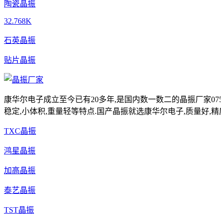
陶瓷晶振
32.768K
石英晶振
贴片晶振
康华尔电子成立至今已有20多年,是国内数一数二的晶振厂家0755-
稳定,小体积,重量轻等特点.国产晶振就选康华尔电子,质量好,精
TXC晶振
鸿星晶振
加高晶振
泰艺晶振
TST晶振