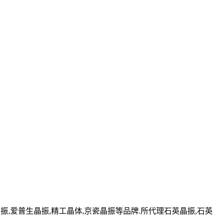
,爱普生晶振,精工晶体,京瓷晶振等品牌.所代理石英晶振,石英