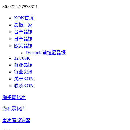
86-0755-27838351
KON首页
晶振厂家
台产晶振
日产晶振
欧美晶振
Dynamic迪拉尼晶振
32.768K
有源晶振
行业资讯
关于KON
联系KON
陶瓷雾化片
微孔雾化片
声表面滤波器