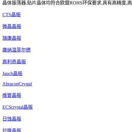
晶体振荡器,贴片晶体均符合欧盟ROHS环保要求,具有高精度,高
CTS晶振
微晶晶振
瑞康晶振
康纳温菲尔德
高利奇晶振
Jauch晶振
AbraconCrystal
维管晶振
ECScrystal晶振
日蚀晶振
拉隆晶振