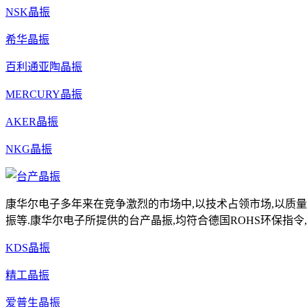
NSK晶振
希华晶振
百利通亚陶晶振
MERCURY晶振
AKER晶振
NKG晶振
康华尔电子多年来在竞争激烈的市场中,以技术占领市场,以质量
振等.康华尔电子所提供的台产晶振,均符合德国ROHS环保指令,具有高
KDS晶振
精工晶振
爱普生晶振