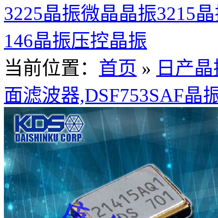
3225晶振
微晶晶振
3215
146晶振
压控晶振
当前位置：
首页
»
日产晶
面滤波器,DSF753SAF晶振